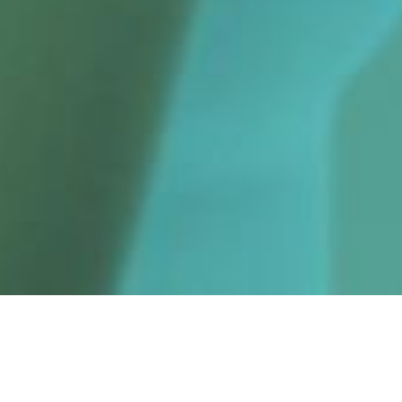
CONHEÇA A ADO
Eu amo cada roupa que eu tenho, elas contam muito sobre